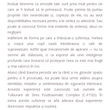
învățat devreme că emoțiile tale sunt prea mult pentru cei
care ar fi trebuit să le primească. Poate părinții tăi purtau
propriile răni nevindecate și, copleșiți de ele, nu au avut
disponibilitatea necesară pentru a te vedea cu adevărat. Sau
poate ai cunoscut forme mai evidente de violență, abuz ori
neglijare.
Indiferent de forma pe care a îmbrăcat-o suferința, mintea
și corpul unui copil caută întotdeauna o cale de
supraviețuire. Astfel apar mecanismele de apărare — nu ca
semne ale slăbiciunii, ci ca expresii ale unei inteligențe
profunde care încearcă să protejeze ceea ce este mai fragil
și mai valoros în noi.
Atunci când trauma persistă ani la rând și nu găsește spațiu
pentru a fi procesată, ea poate lăsa urme adânci asupra
identității, relațiilor și sentimentului de siguranță interioară.
Această experiență este cunoscută sub numele de
Tulburare de Stres Posttraumatic Complex (C-PTSD). În
inima acestei suferințe se află adesea două experiențe
dureroase: neputința și rușinea.