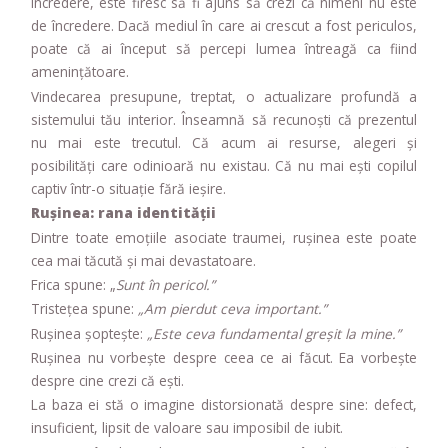
încredere, este firesc să fi ajuns să crezi că nimeni nu este
de încredere. Dacă mediul în care ai crescut a fost periculos,
poate că ai început să percepi lumea întreagă ca fiind
amenințătoare.
Vindecarea presupune, treptat, o actualizare profundă a
sistemului tău interior. Înseamnă să recunoști că prezentul
nu mai este trecutul. Că acum ai resurse, alegeri și
posibilități care odinioară nu existau. Că nu mai ești copilul
captiv într-o situație fără ieșire.
Rușinea: rana identității
Dintre toate emoțiile asociate traumei, rușinea este poate
cea mai tăcută și mai devastatoare.
Frica spune: „
Sunt în pericol.”
Tristețea spune:
„Am pierdut ceva important.”
Rușinea șoptește:
„Este ceva fundamental greșit la mine.”
Rușinea nu vorbește despre ceea ce ai făcut. Ea vorbește
despre cine crezi că ești.
La baza ei stă o imagine distorsionată despre sine: defect,
insuficient, lipsit de valoare sau imposibil de iubit.