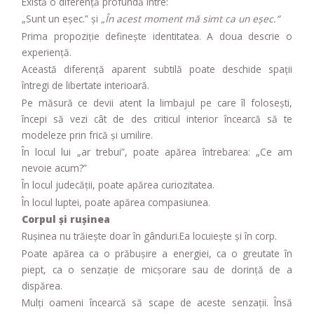
Există o diferență profundă între:
„Sunt un eșec.” și
„În acest moment mă simt ca un eșec.”
Prima propoziție definește identitatea. A doua descrie o
experiență.
Această diferență aparent subtilă poate deschide spații
întregi de libertate interioară.
Pe măsură ce devii atent la limbajul pe care îl folosești,
începi să vezi cât de des criticul interior încearcă să te
modeleze prin frică și umilire.
În locul lui „ar trebui”, poate apărea întrebarea: „Ce am
nevoie acum?”
În locul judecății, poate apărea curiozitatea.
În locul luptei, poate apărea compasiunea.
Corpul și rușinea
Rușinea nu trăiește doar în gânduri.Ea locuiește și în corp.
Poate apărea ca o prăbușire a energiei, ca o greutate în
piept, ca o senzație de micșorare sau de dorință de a
dispărea.
Mulți oameni încearcă să scape de aceste senzații. Însă