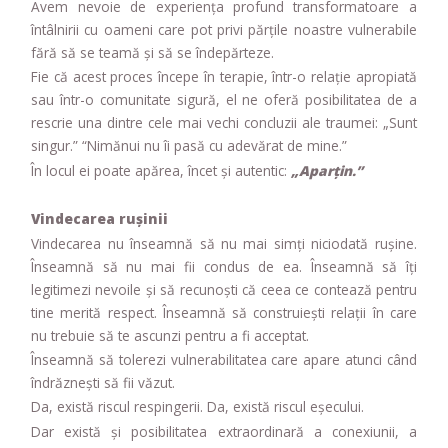
Avem nevoie de experiența profund transformatoare a
întâlnirii cu oameni care pot privi părțile noastre vulnerabile
fără să se teamă și să se îndepărteze.
Fie că acest proces începe în terapie, într-o relație apropiată
sau într-o comunitate sigură, el ne oferă posibilitatea de a
rescrie una dintre cele mai vechi concluzii ale traumei: „Sunt
singur.” “Nimănui nu îi pasă cu adevărat de mine.”
În locul ei poate apărea, încet și autentic:
„Aparțin.”
Vindecarea rușinii
Vindecarea nu înseamnă să nu mai simți niciodată rușine.
Înseamnă să nu mai fii condus de ea. Înseamnă să îți
legitimezi nevoile și să recunoști că ceea ce contează pentru
tine merită respect. Înseamnă să construiești relații în care
nu trebuie să te ascunzi pentru a fi acceptat.
Înseamnă să tolerezi vulnerabilitatea care apare atunci când
îndrăznești să fii văzut.
Da, există riscul respingerii. Da, există riscul eșecului.
Dar există și posibilitatea extraordinară a conexiunii, a