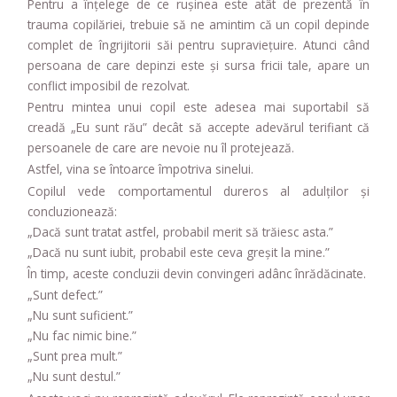
Pentru a înțelege de ce rușinea este atât de prezentă în
trauma copilăriei, trebuie să ne amintim că un copil depinde
complet de îngrijitorii săi pentru supraviețuire. Atunci când
persoana de care depinzi este și sursa fricii tale, apare un
conflict imposibil de rezolvat.
Pentru mintea unui copil este adesea mai suportabil să
creadă „Eu sunt rău” decât să accepte adevărul terifiant că
persoanele de care are nevoie nu îl protejează.
Astfel, vina se întoarce împotriva sinelui.
Copilul vede comportamentul dureros al adulților și
concluzionează:
„Dacă sunt tratat astfel, probabil merit să trăiesc asta.”
„Dacă nu sunt iubit, probabil este ceva greșit la mine.”
În timp, aceste concluzii devin convingeri adânc înrădăcinate.
„Sunt defect.”
„Nu sunt suficient.”
„Nu fac nimic bine.”
„Sunt prea mult.”
„Nu sunt destul.”