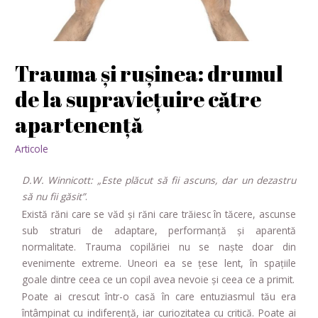
Trauma și rușinea: drumul
de la supraviețuire către
apartenență
Articole
D.W. Winnicott: „Este plăcut să fii ascuns, dar un dezastru
să nu fii găsit”
.
Există răni care se văd și răni care trăiesc în tăcere, ascunse
sub straturi de adaptare, performanță și aparentă
normalitate. Trauma copilăriei nu se naște doar din
evenimente extreme. Uneori ea se țese lent, în spațiile
goale dintre ceea ce un copil avea nevoie și ceea ce a primit.
Poate ai crescut într-o casă în care entuziasmul tău era
întâmpinat cu indiferență, iar curiozitatea cu critică. Poate ai