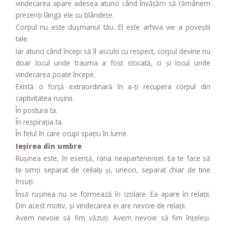
vindecarea apare adesea atunci când învățăm să rămânem
prezenți lângă ele cu blândețe.
Corpul nu este dușmanul tău. El este arhiva vie a poveștii
tale.
Iar atunci când începi să îl asculți cu respect, corpul devine nu
doar locul unde trauma a fost stocată, ci și locul unde
vindecarea poate începe.
Există o forță extraordinară în a-ți recupera corpul din
captivitatea rușinii.
În postura ta.
În respirația ta.
În felul în care ocupi spațiu în lume.
Ieșirea din umbre
Rușinea este, în esență, rana neapartenenței. Ea te face să
te simți separat de ceilalți și, uneori, separat chiar de tine
însuți.
Însă rușinea nu se formează în izolare. Ea apare în relații.
Din acest motiv, și vindecarea ei are nevoie de relații.
Avem nevoie să fim văzuți. Avem nevoie să fim înțeleși.