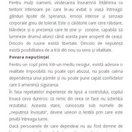
Pentru mulți oameni, vindecarea înseamnă întâlnirea cu
teritorii interioare pe care le-au evitat o viață întreagă:
gânduri lipsite de speranță, emoții intense și senzații
corporale greu de tolerat. Este o călătorie care cere răbdare,
blândețe și o prezență care te ține și conține, capabilă să
lumineze drumul atunci când acesta pare acoperit de ceață.
Dincolo de rușine există libertate. Dincolo de neputință
există posibilitatea de a trăi din nou cu sens și vitalitate.
Povara neputinței
Pentru un copil prins într-un mediu nesigur, există adesea o
realitate imposibilă: nu poate opri abuzul, nu poate calma
dependența unui părinte și nu poate pune capăt conflictelor
care îi amenință siguranța.
În fața repetatelor experiențe de lipsă a controlului, copilul
învață ceva dureros: că nimic din ceea ce face nu schimbă
rezultatul. Această stare, cunoscută sub numele de
„neputință învățată”, devine uneori o lentilă prin care este
privită întreaga lume.
Dacă persoanele de care depindeai nu au fost demne de