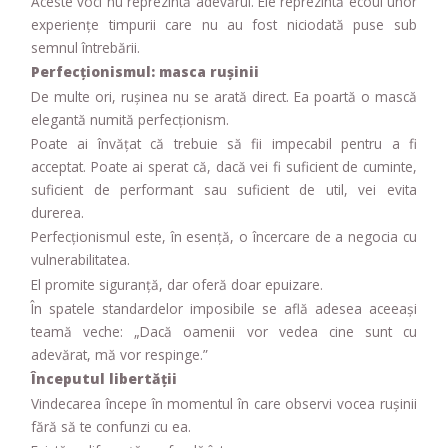
Aceste voci nu reprezintă adevărul. Ele reprezintă ecoul unor
experiențe timpurii care nu au fost niciodată puse sub
semnul întrebării.
Perfecționismul: masca rușinii
De multe ori, rușinea nu se arată direct. Ea poartă o mască
elegantă numită perfecționism.
Poate ai învățat că trebuie să fii impecabil pentru a fi
acceptat. Poate ai sperat că, dacă vei fi suficient de cuminte,
suficient de performant sau suficient de util, vei evita
durerea.
Perfecționismul este, în esență, o încercare de a negocia cu
vulnerabilitatea.
El promite siguranță, dar oferă doar epuizare.
În spatele standardelor imposibile se află adesea aceeași
teamă veche: „Dacă oamenii vor vedea cine sunt cu
adevărat, mă vor respinge.”
Începutul libertății
Vindecarea începe în momentul în care observi vocea rușinii
fără să te confunzi cu ea.