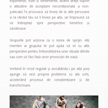
experiențe, trăiri și sentimente, având drept suport
o atitudine de acceptare necondiționată și non-
judecată.Te provoacă să înveți de la alte persoane
și la rândul tău să îi înveți pe alții, iar împreună să
vă îndreptați spre perspective benefice și
sănătoase.
Grupurile pot acționa ca o rețea de sprijin. Alți
membri ai grupului te pot ajuta să vii cu alte
perspective pentru îmbunătățirea unei situații dificile
sau cum să faci față unor provocări de viață.
Vorbind în mod regulat și ascultându-i pe alții poți
ajunge să vezi propria problemă cu alți ochi,
accelerând procesul de conștientizare și de
transformare.