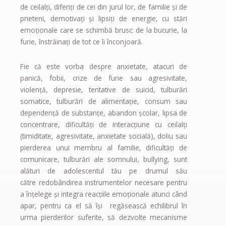
de ceilalți, diferiți de cei din jurul lor, de familie și de
prieteni, demotivați și lipsiți de energie, cu stări
emoționale care se schimbă brusc: de la bucurie, la
furie, înstrăinați de tot ce îi înconjoară.
Fie că este vorba despre anxietate, atacuri de
panică, fobii, crize de furie sau agresivitate,
violenţă, depresie, tentative de suicid, tulburări
somatice, tulburări de alimentaţie, consum sau
dependenţă de substanţe, abandon şcolar, lipsa de
concentrare, dificultăți de interacțiune cu ceilalți
(timiditate, agresivitate, anxietate socială), doliu sau
pierderea unui membru al familie, dificultăți de
comunicare, tulburări ale somnului, bullying, sunt
alături de adolescentul tău pe drumul său
către redobândirea instrumentelor necesare pentru
a înțelege și integra reacţiile emoţionale atunci când
apar, pentru ca el să își regăsească echilibrul în
urma pierderilor suferite, să dezvolte mecanisme